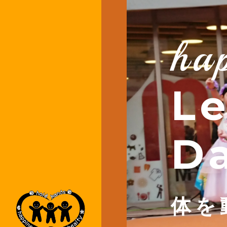
ha
Le
D
体を