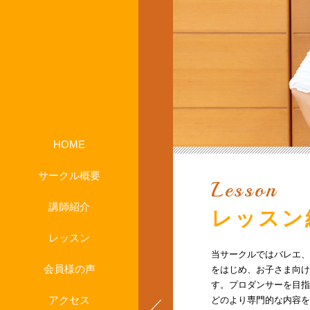
HOME
サークル概要
Lesson
講師紹介
レッスン
レッスン
当サークルではバレエ、
会員様の声
をはじめ、お子さま向け
す。プロダンサーを目指
アクセス
どのより専門的な内容を