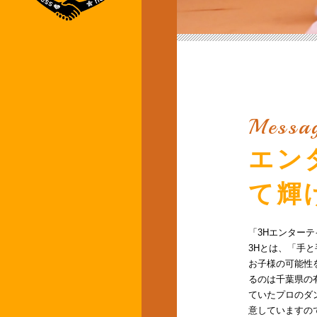
Messa
エン
て輝
「3Hエンター
3Hとは、「手
お子様の可能性
るのは千葉県の
ていたプロのダ
意していますの