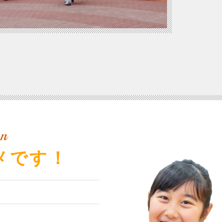
n
メです！