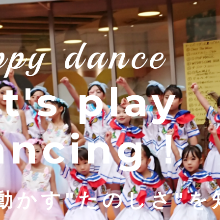
ppy dance
t's play
ancing！
動かす"たのしさ"を