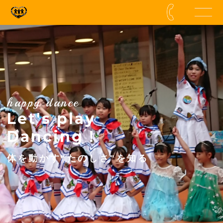
happy dance
Let's play
Dancing！
体を動かす"たのしさ"を知る