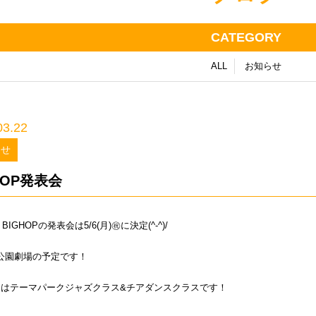
CATEGORY
ALL
お知らせ
03.22
らせ
HOP発表会
BIGHOPの発表会は5/6(月)㊗️に決定(^-^)/
0～公園劇場の予定です！
当はテーマパークジャズクラス&チアダンスクラスです！