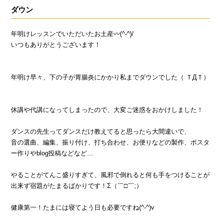
ダウン
年明けレッスンでいただいたお土産〰️(^-^)/
いつもありがとうございます！
年明け早々、下の子が胃腸炎にかかり私までダウンでした（ ＴДＴ）
休講や代講になってしまったので、大変ご迷惑をおかけしました！
ダンスの先生ってダンスだけ教えてると思ったら大間違いで、
音の選曲、編集、振り付け、打ち合わせ、お便りなどの製作、ポスタ
ー作りやblog投稿などなど…
やることがてんこ盛りすぎて、風邪で倒れると何も手をつけることが
出来ず宿題がたまるばかりです！Σ（￣□￣;）
健康第一！たまには寝てよう日も必要ですね(^-^)v